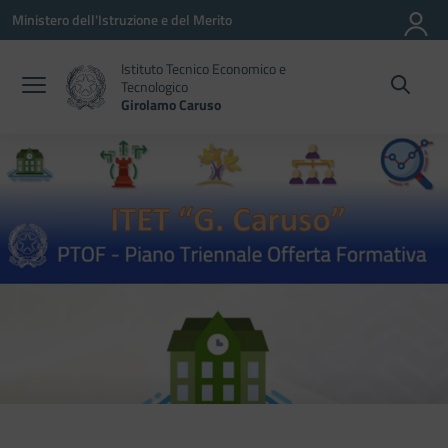
Vai ai contenuti
Vai al menu di navigazione
Vai al footer
Ministero dell'Istruzione e del Merito
Istituto Tecnico Economico e
Tecnologico
Girolamo Caruso