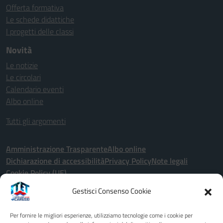
Offerta formativa
Le schede didattiche
I progetti delle classi
Novità
Le notizie
Le circolari
Calendario eventi
Albo online
Tutti gli argomenti
Amministrazione Trasparente
Albo online
Dichiarazione di accessibilità
Privacy Policy
Note legali
Cookie Policy (UE)
Gestisci Consenso Cookie
Seguici su:
Per fornire le migliori esperienze, utilizziamo tecnologie come i cookie per