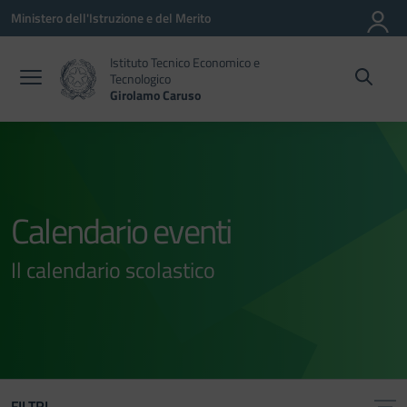
Vai ai contenuti
Vai al menu di navigazione
Vai al footer
Ministero dell'Istruzione e del Merito
Istituto Tecnico Economico e
Tecnologico
Girolamo Caruso
Calendario eventi
Il calendario scolastico
FILTRI