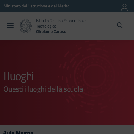
Vai ai contenuti
Vai al menu di navigazione
Vai al footer
Ministero dell'Istruzione e del Merito
Istituto Tecnico Economico e
Tecnologico
Girolamo Caruso
I luoghi
Questi i luoghi della scuola
Aula Magna