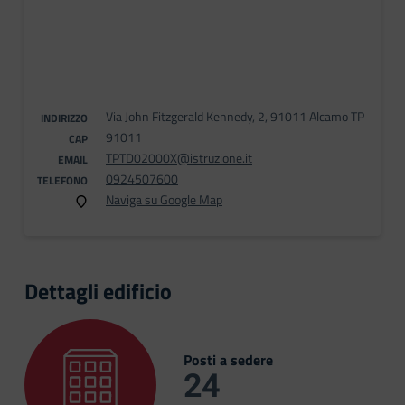
Via John Fitzgerald Kennedy, 2, 91011 Alcamo TP
INDIRIZZO
91011
CAP
TPTD02000X@istruzione.it
EMAIL
0924507600
TELEFONO
Naviga su Google Map
Dettagli edificio
Posti a sedere
24