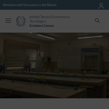
Vai ai contenuti
Vai al menu di navigazione
Vai al footer
Ministero dell'Istruzione e del Merito
Istituto Tecnico Economico e
Tecnologico
Girolamo Caruso