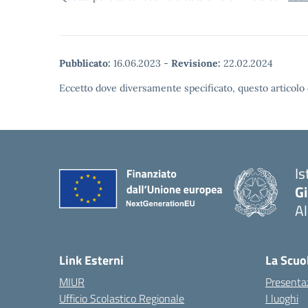
Pubblicato:
16.06.2023
-
Revisione:
22.02.2024
Eccetto dove diversamente specificato, questo articolo 
Is
G
A
Link Esterni
La Scuo
MIUR
Presenta
Ufficio Scolastico Regionale
I luoghi