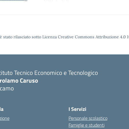
è stato rilasciato sotto Licenza Creative Commons Attribuzione 4.0 It
tituto Tecnico Economico e Tecnologico
irolamo Caruso
lcamo
la
I Servizi
zione
Personale scolastico
Famiglie e studenti