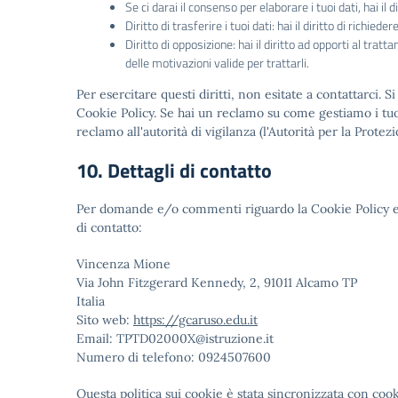
Se ci darai il consenso per elaborare i tuoi dati, hai il
Diritto di trasferire i tuoi dati: hai il diritto di richiede
Diritto di opposizione: hai il diritto ad opporti al tra
delle motivazioni valide per trattarli.
Per esercitare questi diritti, non esitate a contattarci. S
Cookie Policy. Se hai un reclamo su come gestiamo i tuoi
reclamo all'autorità di vigilanza (l'Autorità per la Protezi
10. Dettagli di contatto
Per domande e/o commenti riguardo la Cookie Policy e q
di contatto:
Vincenza Mione
Via John Fitzgerard Kennedy, 2, 91011 Alcamo TP
Italia
Sito web:
https://gcaruso.edu.it
Email:
TPTD02000X@
istruzione.it
Numero di telefono: 0924507600
Questa politica sui cookie è stata sincronizzata con
cook