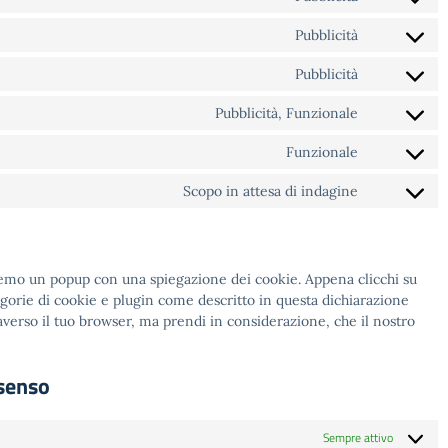
Consent
service
to
wordfence
Pubblicità
Consent
service
to
google-
Pubblicità
Consent
service
fonts
to
google-
Pubblicità, Funzionale
Consent
service
maps
to
youtube
Funzionale
Consent
service
to
facebook
Scopo in attesa di indagine
Consent
service
to
complianz
service
varie
eremo un popup con una spiegazione dei cookie. Appena clicchi su
tegorie di cookie e plugin come descritto in questa dichiarazione
traverso il tuo browser, ma prendi in considerazione, che il nostro
nsenso
Sempre attivo