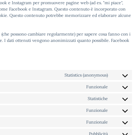
book e Instagram per promuovere pagine web (ad es. "mi piace",
rk come Facebook e Instagram. Questo contenuto è incorporato con
ookie. Questo contenuto potrebbe memorizzare ed elaborare alcune
ork (che possono cambiare regolarmente) per sapere cosa fanno con i
ie. I dati ottenuti vengono anonimizzati quanto possibile. Facebook
Statistics (anonymous)
Consent
to
Funzionale
Consent
service
to
elementor
Statistiche
Consent
service
to
gdpr-
Funzionale
Consent
service
cookie-
to
google-
consent
Funzionale
Consent
service
analytics
to
wordpress
Pubblicità