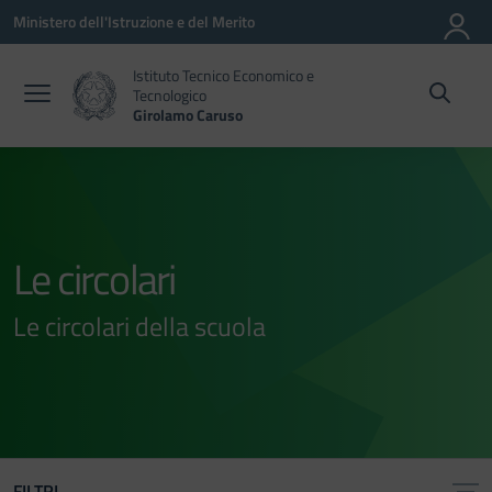
Vai ai contenuti
Vai al menu di navigazione
Vai al footer
Ministero dell'Istruzione e del Merito
Istituto Tecnico Economico e
Tecnologico
Girolamo Caruso
Le circolari
Le circolari della scuola
FILTRI