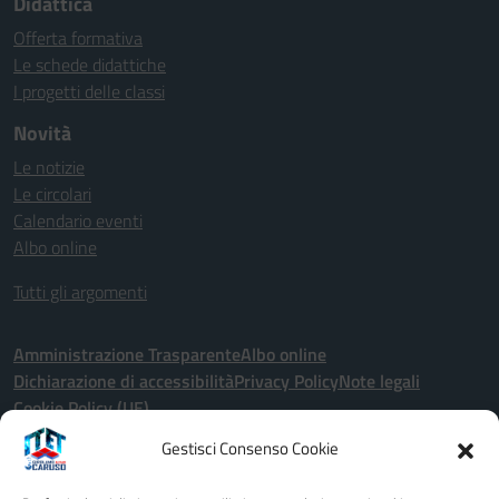
Didattica
Offerta formativa
Le schede didattiche
I progetti delle classi
Novità
Le notizie
Le circolari
Calendario eventi
Albo online
Tutti gli argomenti
Amministrazione Trasparente
Albo online
Dichiarazione di accessibilità
Privacy Policy
Note legali
Cookie Policy (UE)
Gestisci Consenso Cookie
Seguici su: