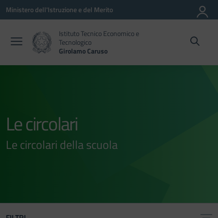
Vai ai contenuti
Vai al menu di navigazione
Vai al footer
Ministero dell'Istruzione e del Merito
Istituto Tecnico Economico e
Tecnologico
Girolamo Caruso
Le circolari
Le circolari della scuola
FILTRI