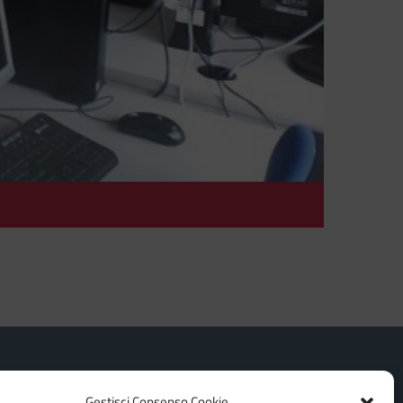
aula hp
Gestisci Consenso Cookie