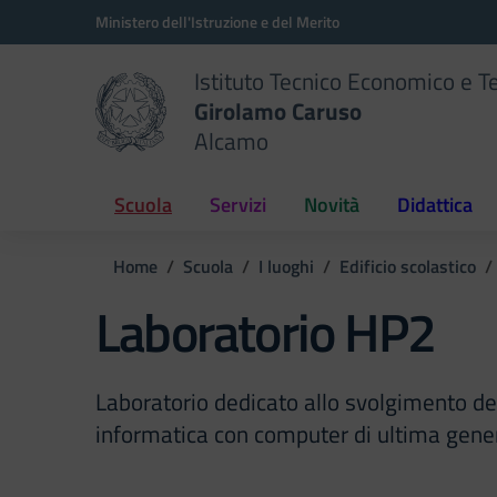
Vai ai contenuti
Vai al menu di navigazione
Vai al footer
Ministero dell'Istruzione e del Merito
Istituto Tecnico Economico e T
Girolamo Caruso
Alcamo
Scuola
Servizi
Novità
Didattica
Home
Scuola
I luoghi
Edificio scolastico
Laboratorio HP2
Laboratorio dedicato allo svolgimento del
informatica con computer di ultima gene