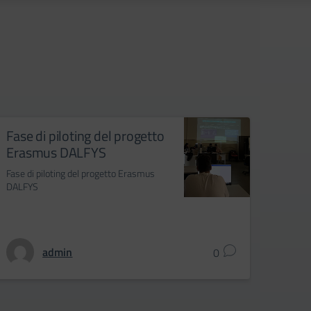
Fase di piloting del progetto
Il C
Erasmus DALFYS
riun
organ
Fase di piloting del progetto Erasmus
DALFYS
Il Cons
per org
admin
0