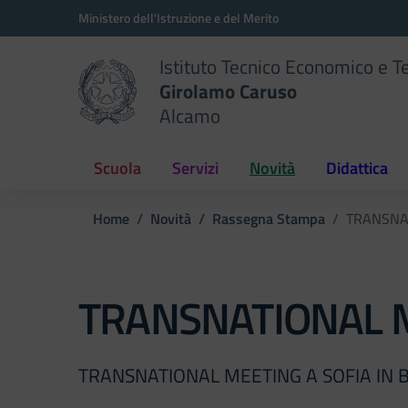
Vai ai contenuti
Vai al menu di navigazione
Vai al footer
Ministero dell'Istruzione e del Merito
Istituto Tecnico Economico e T
Girolamo Caruso
Alcamo
Scuola
Servizi
Novità
Didattica
Home
Novità
Rassegna Stampa
TRANSNAT
TRANSNATIONAL M
TRANSNATIONAL MEETING A SOFIA IN 