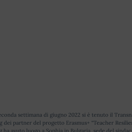
econda settimana di giugno 2022 si è tenuto il Transn
 dei partner del progetto Erasmus+ “Teacher Resilien
 ha avuto luogo a Sophia in Bulgaria, sede del sindac