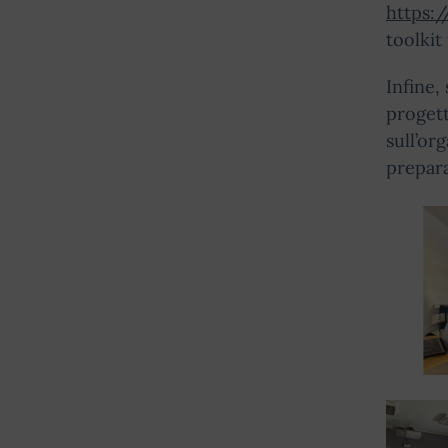
https:/
toolkit
Infine,
progett
sull’or
prepara