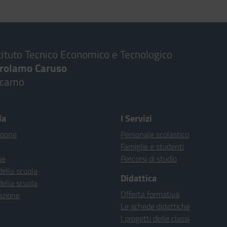
tituto Tecnico Economico e Tecnologico
irolamo Caruso
lcamo
la
I Servizi
zione
Personale scolastico
Famiglie e studenti
ne
Percorsi di studio
della scuola
Didattica
della scuola
Offerta formativa
azione
Le schede didattiche
I progetti delle classi