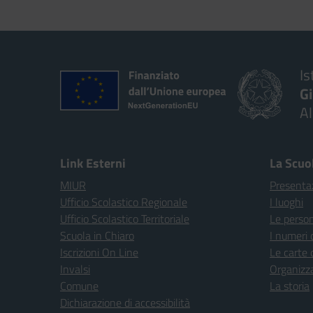
Is
G
A
Link Esterni
La Scuo
MIUR
Presenta
Ufficio Scolastico Regionale
I luoghi
Ufficio Scolastico Territoriale
Le perso
Scuola in Chiaro
I numeri 
Iscrizioni On Line
Le carte 
Invalsi
Organizz
Comune
La storia
Dichiarazione di accessibilità