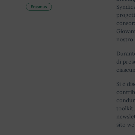
Erasmus
Syndic
progett
consorz
Giovann
nostro 
Durante
di pres
ciascun
Si è di
contrib
condurr
toolkit
newslet
sito we