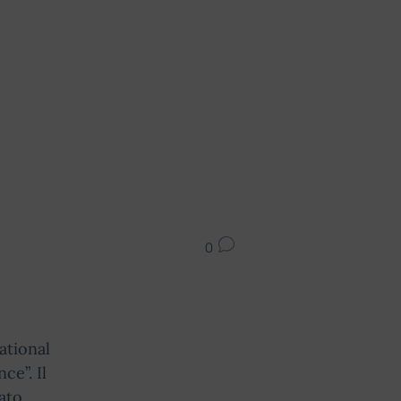
0
ational
ce”. Il
ato