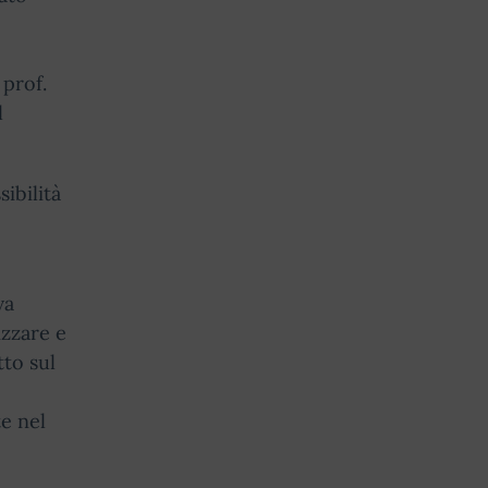
 prof.
l
ibilità
va
izzare e
tto sul
te nel