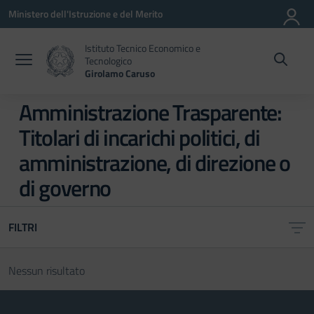
Vai ai contenuti
Vai al menu di navigazione
Vai al footer
Ministero dell'Istruzione e del Merito
Istituto Tecnico Economico e
Tecnologico
Girolamo Caruso
Amministrazione Trasparente:
Titolari di incarichi politici, di
amministrazione, di direzione o
di governo
FILTRI
Nessun risultato