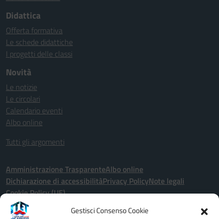
Didattica
Offerta formativa
Le schede didattiche
I progetti delle classi
Novità
Le notizie
Le circolari
Calendario eventi
Albo online
Tutti gli argomenti
Amministrazione Trasparente
Albo online
Dichiarazione di accessibilità
Privacy Policy
Note legali
Cookie Policy (UE)
Gestisci Consenso Cookie
Seguici su: