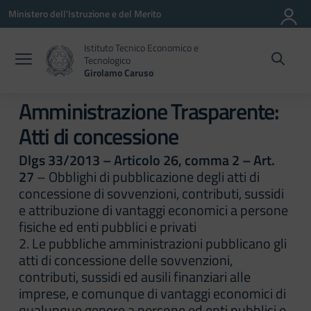
Vai ai contenuti
Vai al menu di navigazione
Vai al footer
Ministero dell'Istruzione e del Merito
Istituto Tecnico Economico e
Tecnologico
Girolamo Caruso
Amministrazione Trasparente:
Atti di concessione
Dlgs 33/2013 – Articolo 26, comma 2 – Art.
27
– Obblighi di pubblicazione degli atti di
concessione di sovvenzioni, contributi, sussidi
e attribuzione di vantaggi economici a persone
fisiche ed enti pubblici e privati
2. Le pubbliche amministrazioni pubblicano gli
atti di concessione delle sovvenzioni,
contributi, sussidi ed ausili finanziari alle
imprese, e comunque di vantaggi economici di
qualunque genere a persone ed enti pubblici e