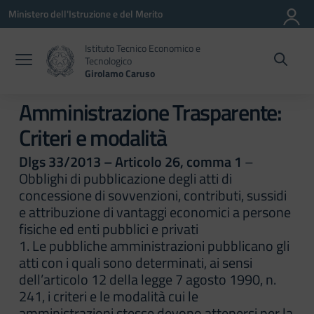
Vai ai contenuti
Vai al menu di navigazione
Vai al footer
Ministero dell'Istruzione e del Merito
Istituto Tecnico Economico e
Tecnologico
Girolamo Caruso
Amministrazione Trasparente:
Criteri e modalità
Dlgs 33/2013 – Articolo 26, comma 1
–
Obblighi di pubblicazione degli atti di
concessione di sovvenzioni, contributi, sussidi
e attribuzione di vantaggi economici a persone
fisiche ed enti pubblici e privati
1. Le pubbliche amministrazioni pubblicano gli
atti con i quali sono determinati, ai sensi
dell’articolo 12 della legge 7 agosto 1990, n.
241, i criteri e le modalità cui le
amministrazioni stesse devono attenersi per la