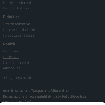
Famiglie e studenti
Percorsi di studio
Didattica
Offerta formativa
Le schede didattiche
I progetti delle classi
Novità
Le notizie
Le circolari
Calendario eventi
Albo online
Tutti gli argomenti
Amministrazione Trasparente
Albo online
Dichiarazione di accessibilità
Privacy Policy
Note legali
Cookie Policy (UE)