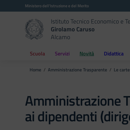
Vai ai contenuti
Vai al menu di navigazione
Vai al footer
Ministero dell'Istruzione e del Merito
Istituto Tecnico Economico e T
Girolamo Caruso
Alcamo
Scuola
Servizi
Novità
Didattica
Home
Amministrazione Trasparente
Le carte
Amministrazione T
ai dipendenti (dirig