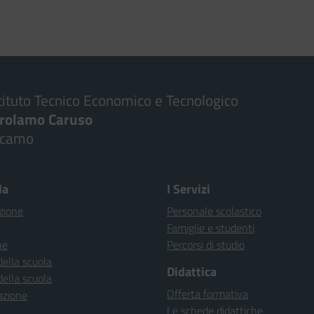
tituto Tecnico Economico e Tecnologico
irolamo Caruso
lcamo
la
I Servizi
zione
Personale scolastico
Famiglie e studenti
ne
Percorsi di studio
della scuola
Didattica
della scuola
Offerta formativa
azione
Le schede didattiche