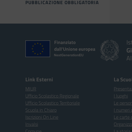
PUBBLICAZIONE OBBLIGATORIA
Is
G
A
Link Esterni
La Scuo
MIUR
Presenta
Ufficio Scolastico Regionale
I luoghi
Ufficio Scolastico Territoriale
Le perso
Scuola in Chiaro
I numeri 
Iscrizioni On Line
Le carte 
Invalsi
Organizz
Comune
La storia