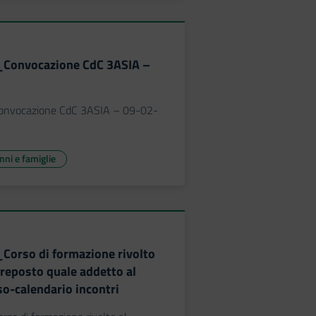
9_Convocazione CdC 3ASIA –
Convocazione CdC 3ASIA – 09-02-
unni e famiglie
_Corso di formazione rivolto
preposto quale addetto al
o-calendario incontri