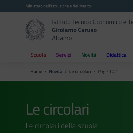
Vai ai contenuti
Vai al menu di navigazione
Vai al footer
Ministero dell'Istruzione e del Merito
Istituto Tecnico Economico e T
Girolamo Caruso
Alcamo
Scuola
Servizi
Novità
Didattica
Home
Novità
Le circolari
Page 102
Le circolari
Le circolari della scuola