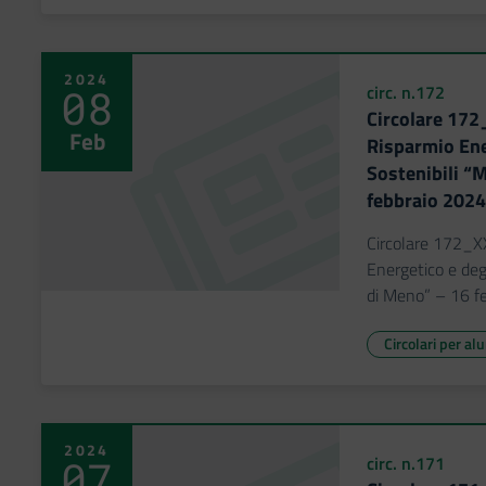
2024
08
circ. n.172
Circolare 172
Feb
Risparmio Ener
Sostenibili “
febbraio 2024
Circolare 172_X
Energetico e degli
di Meno” – 16 f
Circolari per al
2024
07
circ. n.171