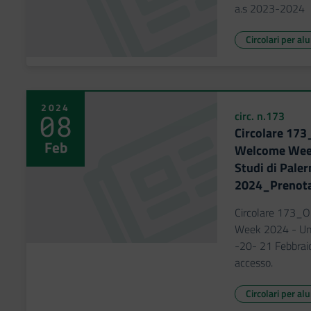
a.s 2023-2024
Circolari per al
2024
08
circ. n.173
Circolare 173
Feb
Welcome Week
Studi di Pale
2024_Prenotaz
Circolare 173_O
Week 2024 - Univ
-20- 21 Febbrai
accesso.
Circolari per al