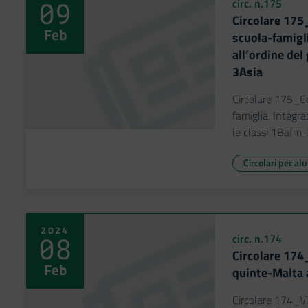
09
circ. n.175
Circolare 175
Feb
scuola-famigl
all’ordine del
3Asia
Circolare 175_Co
famiglia. Integra
le classi 1Bafm
Circolari per al
2024
08
circ. n.174
Circolare 174
Feb
quinte-Malta
Circolare 174_Vi