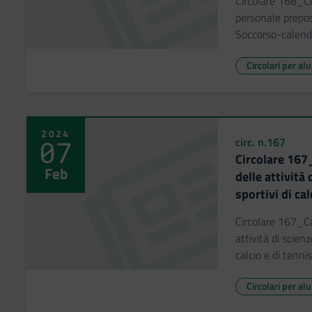
Circolare 168_Co
personale prepos
Soccorso-calenda
Circolari per al
2024
07
circ. n.167
Circolare 167
Feb
delle attività
sportivi di cal
Circolare 167_C
attività di scienz
calcio e di tenni
Circolari per al