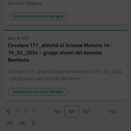
Navarra, Siragusa
Circolari per alunni e famiglie
circ. n.177
Circolare 177_attività di Scienze Motorie 14-
15_02_2024 – gruppi alunni del docente
Benfante
Circolare 177_attività di Scienze Motorie 14-15_02_2024
- gruppi alunni del docente Benfante
Circolari per alunni e famiglie
1
2
3
…
100
101
102
…
158
Pagina precedente
159
160
Pagina successiva