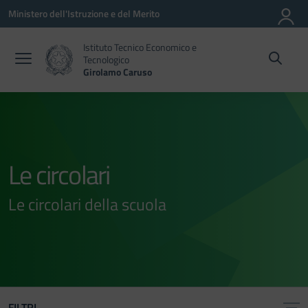
Vai ai contenuti
Vai al menu di navigazione
Vai al footer
Ministero dell'Istruzione e del Merito
Istituto Tecnico Economico e
Tecnologico
Girolamo Caruso
Le circolari
Le circolari della scuola
FILTRI