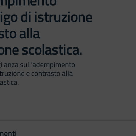
empimento
igo di istruzione
sto alla
one scolastica.
gilanza sull’adempimento
struzione e contrasto alla
astica.
menti