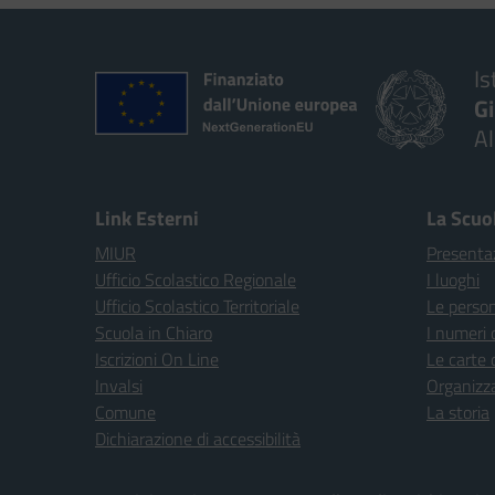
Is
G
A
Link Esterni
La Scuo
MIUR
Presenta
Ufficio Scolastico Regionale
I luoghi
Ufficio Scolastico Territoriale
Le perso
Scuola in Chiaro
I numeri 
Iscrizioni On Line
Le carte 
Invalsi
Organizz
Comune
La storia
Dichiarazione di accessibilità