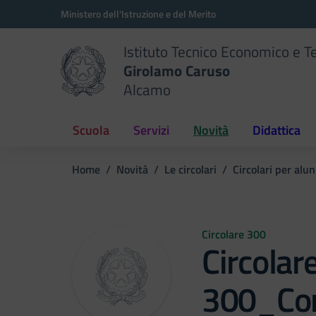
Vai ai contenuti
Vai al menu di navigazione
Vai al footer
Ministero dell'Istruzione e del Merito
Istituto Tecnico Economico e T
Girolamo Caruso
Alcamo
Scuola
Servizi
Novità
Didattica
Home
Novità
Le circolari
Circolari per alun
Circolare 300
Circolar
300_Con