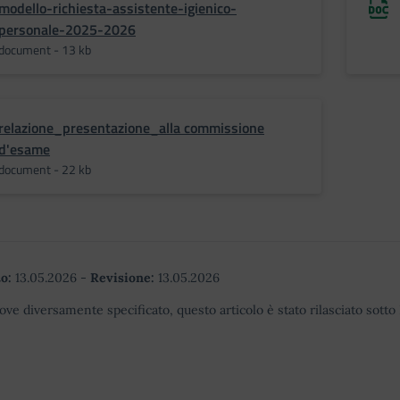
modello-richiesta-assistente-igienico-
personale-2025-2026
document - 13 kb
relazione_presentazione_alla commissione
d'esame
document - 22 kb
o:
13.05.2026
-
Revisione:
13.05.2026
ove diversamente specificato, questo articolo è stato rilasciato sott