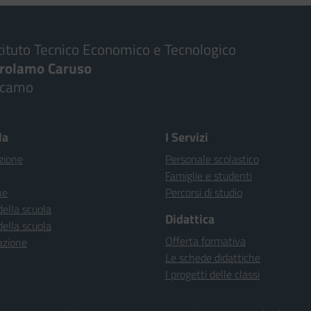
tituto Tecnico Economico e Tecnologico
irolamo Caruso
lcamo
la
I Servizi
zione
Personale scolastico
Famiglie e studenti
ne
Percorsi di studio
della scuola
Didattica
della scuola
Offerta formativa
azione
Le schede didattiche
I progetti delle classi