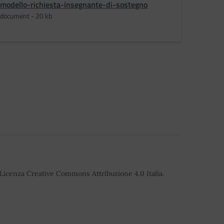
modello-richiesta-insegnante-di-sostegno
document - 20 kb
o Licenza Creative Commons Attribuzione 4.0 Italia.