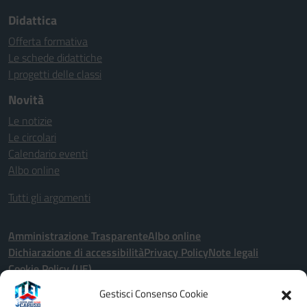
Didattica
Offerta formativa
Le schede didattiche
I progetti delle classi
Novità
Le notizie
Le circolari
Calendario eventi
Albo online
Tutti gli argomenti
Amministrazione Trasparente
Albo online
Dichiarazione di accessibilità
Privacy Policy
Note legali
Cookie Policy (UE)
Gestisci Consenso Cookie
Seguici su: