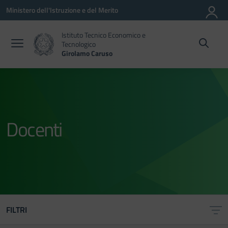
Vai ai contenuti
Vai al menu di navigazione
Vai al footer
Ministero dell'Istruzione e del Merito
Istituto Tecnico Economico e
Tecnologico
Girolamo Caruso
Docenti
FILTRI