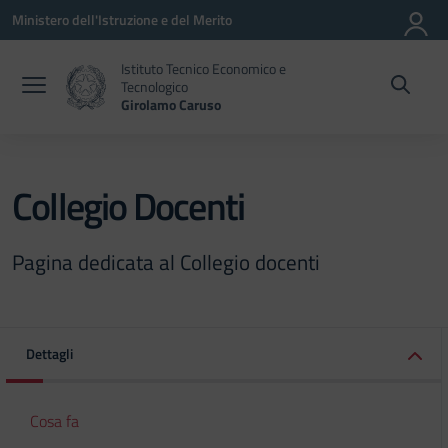
Vai ai contenuti
Vai al menu di navigazione
Vai al footer
Ministero dell'Istruzione e del Merito
Istituto Tecnico Economico e
Tecnologico
Girolamo Caruso
Collegio Docenti
Pagina dedicata al Collegio docenti
Dettagli
Cosa fa