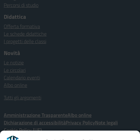
Percorsi di studio
Didattica
Offerta formativa
Le schede didattiche
I progetti delle classi
Novità
Le notizie
Le circolari
Calendario eventi
Albo online
Tutti gli argomenti
Amministrazione Trasparente
Albo online
Dichiarazione di accessibilità
Privacy Policy
Note legali
Cookie Policy (UE)