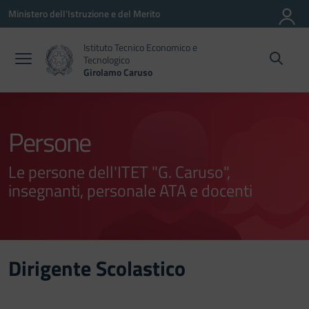
Vai ai contenuti
Vai al menu di navigazione
Vai al footer
Ministero dell'Istruzione e del Merito
Istituto Tecnico Economico e
Tecnologico
Girolamo Caruso
Persone
Le persone dell'ITET "G. Caruso",
insegnanti, personale ATA e docenti
Dirigente Scolastico