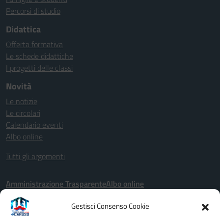
Percorsi di studio
Didattica
Offerta formativa
Le schede didattiche
I progetti delle classi
Novità
Le notizie
Le circolari
Calendario eventi
Albo online
Tutti gli argomenti
Amministrazione Trasparente
Albo online
Dichiarazione di accessibilità
Privacy Policy
Note legali
Gestisci Consenso Cookie
Cookie Policy (UE)