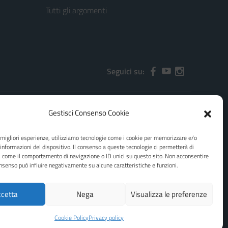
Tutti gli argomenti
Seguici su:
Gestisci Consenso Cookie
2000x@pec.istruzione.it
e migliori esperienze, utilizziamo tecnologie come i cookie per memorizzare e/o
 informazioni del dispositivo. Il consenso a queste tecnologie ci permetterà di
i come il comportamento di navigazione o ID unici su questo sito. Non acconsentire
consenso può influire negativamente su alcune caratteristiche e funzioni.
cetta
Nega
Visualizza le preferenze
Idea e progetto di Designers Italia
Cookie Policy
Privacy policy