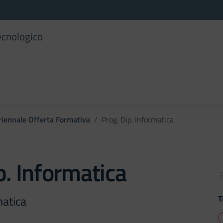
ecnologico
riennale Offerta Formativa
Prog. Dip. Informatica
p. Informatica
matica
T