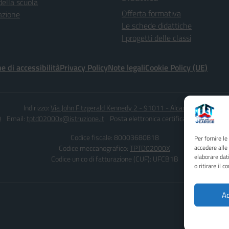
della scuola
Offerta formativa
azione
Le schede didattiche
I progetti delle classi
e di accessibilità
Privacy Policy
Note legali
Cookie Policy (UE)
Indirizzo:
Via John Fitzgerald Kennedy 2 - 91011 - Alcamo (TP)
0
Email:
tptd02000x@istruzione.it
Posta elettronica certificata (PEC):
tptd0
Codice fiscale: 80003680818
Per fornire l
Codice meccanografico:
TPTD02000X
accedere alle
elaborare dat
Codice unico di fatturazione (CUF): UFCB1B
o ritirare il 
Ac