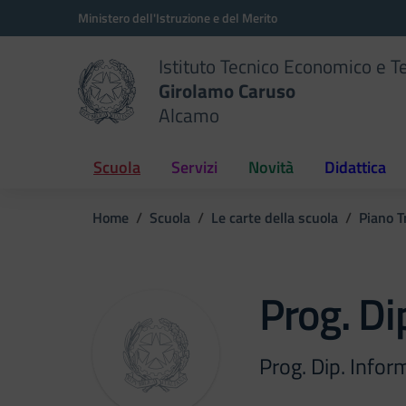
Vai ai contenuti
Vai al menu di navigazione
Vai al footer
Ministero dell'Istruzione e del Merito
Istituto Tecnico Economico e T
Girolamo Caruso
Alcamo
Scuola
Servizi
Novità
Didattica
Home
Scuola
Le carte della scuola
Piano T
Prog. Di
Prog. Dip. Infor