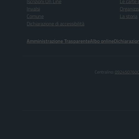
Iscrizioni On Line
Le carte 
Invalsi
Organizz
Comune
La storia
Dichiarazione di accessibilità
Amministrazione Trasparente
Albo online
Dichiarazion
Centralino:
092450760