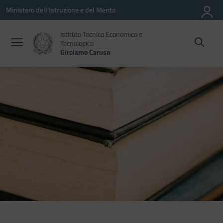
Vai ai contenuti
Vai al menu di navigazione
Vai al footer
Ministero dell'Istruzione e del Merito
Istituto Tecnico Economico e
Tecnologico
Girolamo Caruso