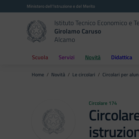
Vai ai contenuti
Vai al menu di navigazione
Vai al footer
Ministero dell'Istruzione e del Merito
Istituto Tecnico Economico e T
Girolamo Caruso
Alcamo
Scuola
Servizi
Novità
Didattica
Home
Novità
Le circolari
Circolari per alun
Circolare 174
Circolar
istruzio