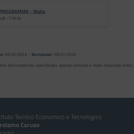
PROGRAMMA - Malta
pdf - 779 kb
o:
08.02.2024
-
Revisione:
08.02.2024
ove diversamente specificato, questo articolo è stato rilasciato sott
tituto Tecnico Economico e Tecnologico
irolamo Caruso
lcamo