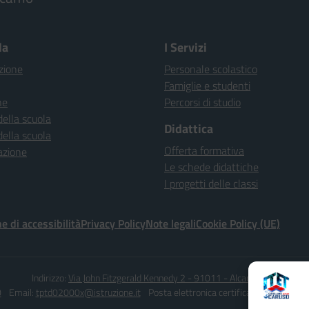
la
I Servizi
zione
Personale scolastico
Famiglie e studenti
ne
Percorsi di studio
della scuola
Didattica
della scuola
Offerta formativa
azione
Le schede didattiche
I progetti delle classi
e di accessibilità
Privacy Policy
Note legali
Cookie Policy (UE)
Indirizzo:
Via John Fitzgerald Kennedy 2 - 91011 - Alcamo (TP)
0
Email:
tptd02000x@istruzione.it
Posta elettronica certificata (PEC):
tptd0