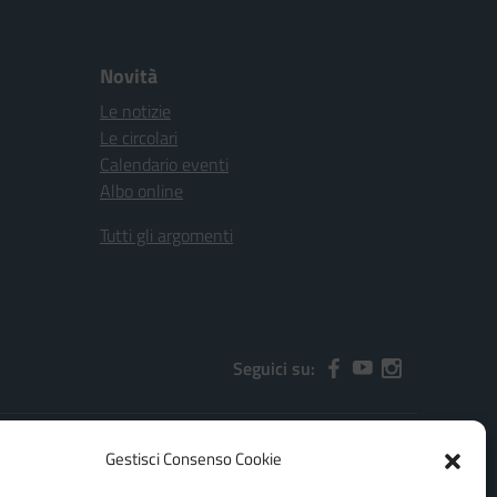
Novità
Le notizie
Le circolari
Calendario eventi
Albo online
Tutti gli argomenti
Seguici su:
Gestisci Consenso Cookie
2000x@pec.istruzione.it