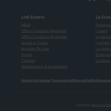
Link Esterni
La Scuo
MIUR
Presenta
Ufficio Scolastico Regionale
I luoghi
Ufficio Scolastico Territoriale
Le perso
Scuola in Chiaro
I numeri 
Iscrizioni On Line
Le carte 
Invalsi
Organizz
Comune
La storia
Dichiarazione di accessibilità
Amministrazione Trasparente
Albo online
Dichiarazion
Centralino:
092450760