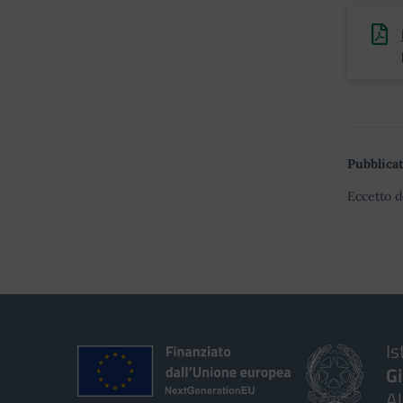
Pubblicat
Eccetto d
Is
G
A