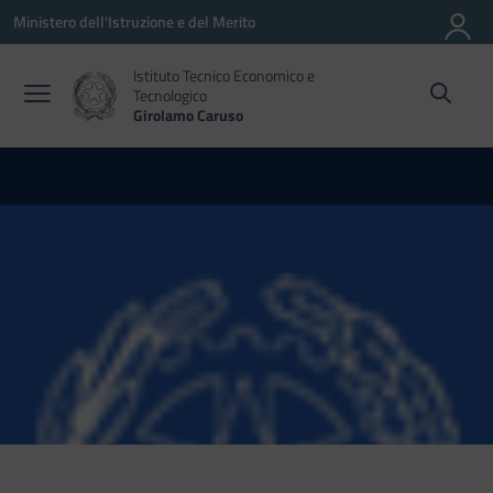
Vai ai contenuti
Vai al menu di navigazione
Vai al footer
Ministero dell'Istruzione e del Merito
Istituto Tecnico Economico e
Tecnologico
Girolamo Caruso