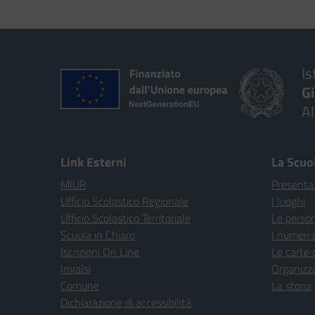
Is
G
A
Link Esterni
La Scuo
MIUR
Presenta
Ufficio Scolastico Regionale
I luoghi
Ufficio Scolastico Territoriale
Le perso
Scuola in Chiaro
I numeri 
Iscrizioni On Line
Le carte 
Invalsi
Organizz
Comune
La storia
Dichiarazione di accessibilità