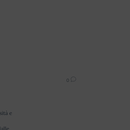
0
ità e
alle