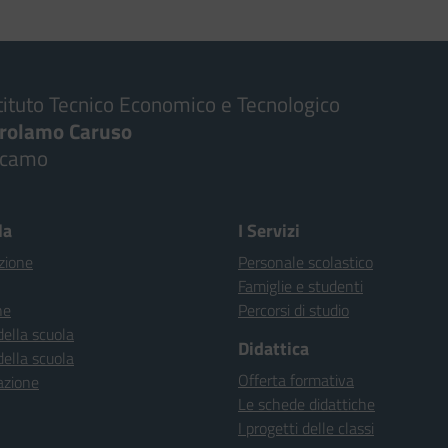
tituto Tecnico Economico e Tecnologico
irolamo Caruso
lcamo
la
I Servizi
zione
Personale scolastico
Famiglie e studenti
ne
Percorsi di studio
della scuola
Didattica
della scuola
Offerta formativa
azione
Le schede didattiche
I progetti delle classi