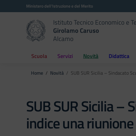
Vai ai contenuti
Vai al menu di navigazione
Vai al footer
Ministero dell'Istruzione e del Merito
Istituto Tecnico Economico e T
Girolamo Caruso
Alcamo
Scuola
Servizi
Novità
Didattica
Home
Novità
SUB SUR Sicilia – Sindacato Scu
SUB SUR Sicilia – S
indice una riunion