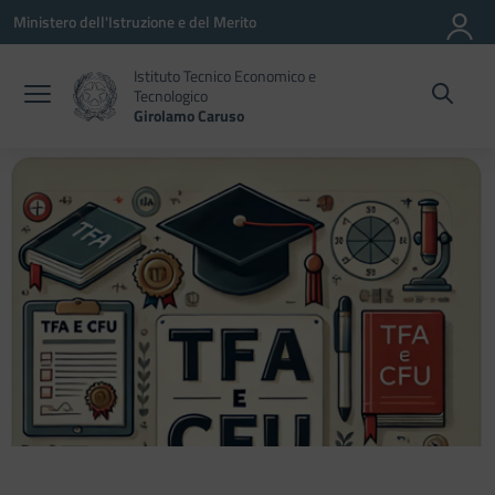
Vai ai contenuti
Vai al menu di navigazione
Vai al footer
Ministero dell'Istruzione e del Merito
Istituto Tecnico Economico e
Tecnologico
Girolamo Caruso