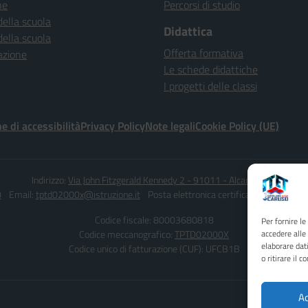
ne
Percorsi di studio
della scuola
Didattica
della scuola
Offerta formativa
azione
Le schede didattiche
I progetti delle classi
e di accessibilità
Privacy Policy
Note legali
Cookie Policy (UE)
Indirizzo:
Via John Fitzgerald Kennedy 2 - 91011 - Alcamo (TP)
0
Email:
tptd02000x@istruzione.it
Posta elettronica certificata (PEC):
tptd0
Codice fiscale: 80003680818
Per fornire l
Codice meccanografico:
TPTD02000X
accedere alle
elaborare dat
Codice unico di fatturazione (CUF): UFCB1B
o ritirare il 
Ac