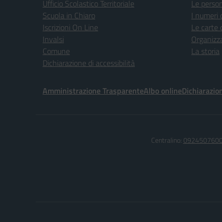
Ufficio Scolastico Territoriale
Le perso
Scuola in Chiaro
I numeri 
Iscrizioni On Line
Le carte 
Invalsi
Organizz
Comune
La storia
Dichiarazione di accessibilità
Amministrazione Trasparente
Albo online
Dichiarazion
Centralino:
092450760