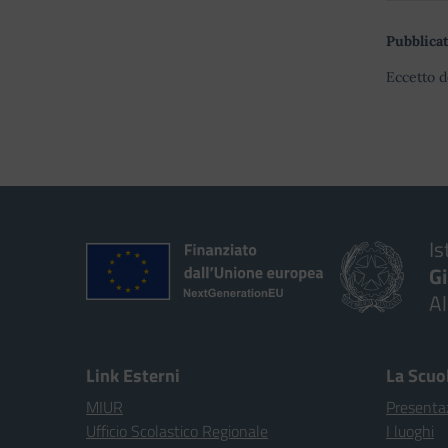
Pubblicat
Eccetto d
Is
G
A
Link Esterni
La Scuo
MIUR
Presenta
Ufficio Scolastico Regionale
I luoghi