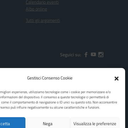
Calendario eventi
Albo online
Tutti gli argomenti
Seguici su:
Gestisci Consenso Cookie
2000x@pec.istruzione.it
e migliori esperienze, utilizziamo tecnologie come i cookie per memorizzare e/o
 informazioni del dispositivo. Il consenso a queste tecnologie ci permetterà di
i come il comportamento di navigazione o ID unici su questo sito. Non acconsentire
consenso può influire negativamente su alcune caratteristiche e funzioni.
cetta
Nega
Visualizza le preferenze
Idea e progetto di Designers Italia