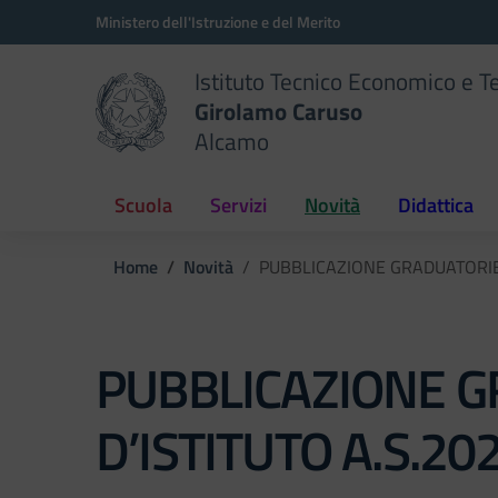
Vai ai contenuti
Vai al menu di navigazione
Vai al footer
Ministero dell'Istruzione e del Merito
Istituto Tecnico Economico e T
Girolamo Caruso
Alcamo
Scuola
Servizi
Novità
Didattica
Home
Novità
PUBBLICAZIONE GRADUATORIE 
PUBBLICAZIONE G
D’ISTITUTO A.S.2