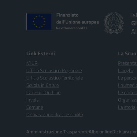
Is
G
A
Link Esterni
La Scuo
MIUR
Presenta
Ufficio Scolastico Regionale
I luoghi
Ufficio Scolastico Territoriale
Le perso
Scuola in Chiaro
I numeri 
Iscrizioni On Line
Le carte 
Invalsi
Organizz
Comune
La storia
Dichiarazione di accessibilità
Amministrazione Trasparente
Albo online
Dichiarazion