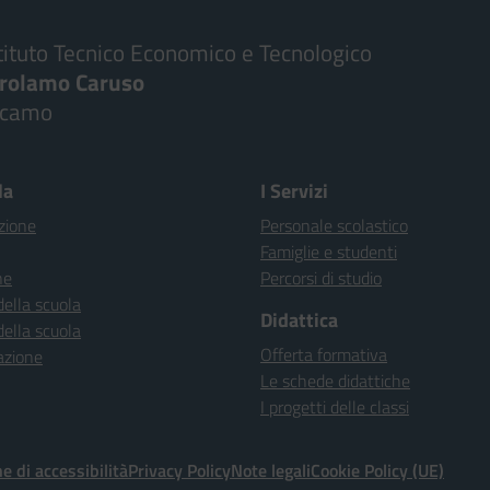
tituto Tecnico Economico e Tecnologico
irolamo Caruso
lcamo
la
I Servizi
zione
Personale scolastico
Famiglie e studenti
ne
Percorsi di studio
della scuola
Didattica
della scuola
Offerta formativa
azione
Le schede didattiche
I progetti delle classi
e di accessibilità
Privacy Policy
Note legali
Cookie Policy (UE)