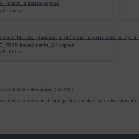
B_-Coach_didattico-signed
pdf - 454 kb
timbro_Decreto_graduatoria_definitiva_esperti_esterni_tip_B-
C_PNRR-Investimento_2.1-signed
pdf - 621 kb
o:
25.11.2023
-
Revisione:
27.11.2023
ove diversamente specificato, questo articolo è stato rilasciato sott