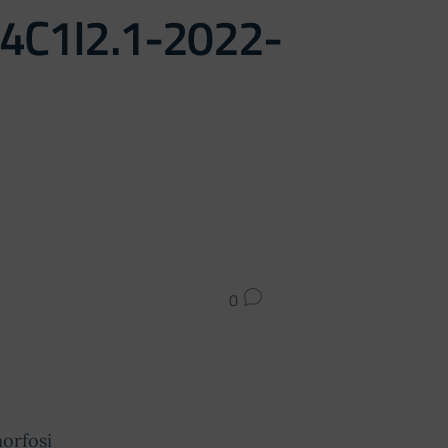
 M4C1I2.1-2022-
0
orfosi