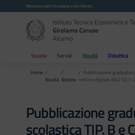
Vai ai contenuti
Vai al menu di navigazione
Vai al footer
Ministero dell'Istruzione e del Merito
Istituto Tecnico Economico e T
Girolamo Caruso
Alcamo
Scuola
Servizi
Novità
Didattica
Home
Pubblicazione graduatoria
Novità
Notizie
nell’era digitale M4C1I2.
Pubblicazione gradua
scolastica TIP. B e