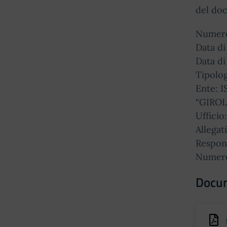
del doc
Numero
Data di
Data di
Tipolog
Ente:
“GIRO
Ufficio
Allegati
Respon
Numero
Docu