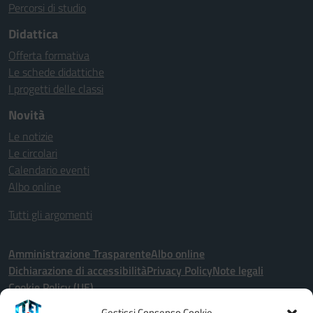
Percorsi di studio
Didattica
Offerta formativa
Le schede didattiche
I progetti delle classi
Novità
Le notizie
Le circolari
Calendario eventi
Albo online
Tutti gli argomenti
Amministrazione Trasparente
Albo online
Dichiarazione di accessibilità
Privacy Policy
Note legali
Cookie Policy (UE)
Gestisci Consenso Cookie