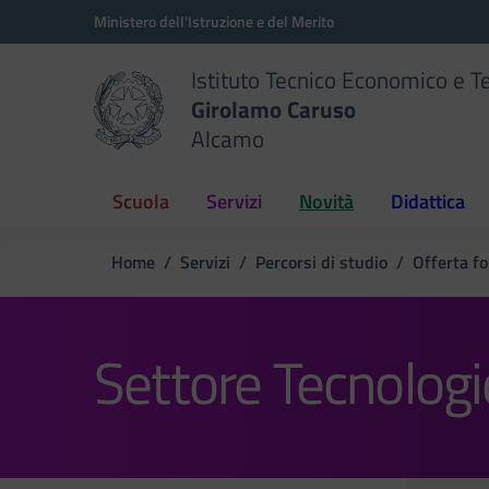
Vai ai contenuti
Vai al menu di navigazione
Vai al footer
Ministero dell'Istruzione e del Merito
Istituto Tecnico Economico e T
Girolamo Caruso
Alcamo
Scuola
Servizi
Novità
Didattica
Home
Servizi
Percorsi di studio
Offerta f
Settore Tecnologi