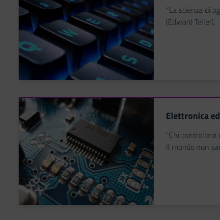
“La scienza di og
(Edward Teller).
Elettronica ed
“Chi controllerà 
Il mondo non sar