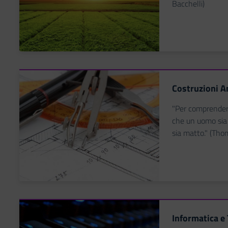
Bacchelli)
Costruzioni A
"Per comprendere 
che un uomo sia
sia matto." (Tho
Informatica e