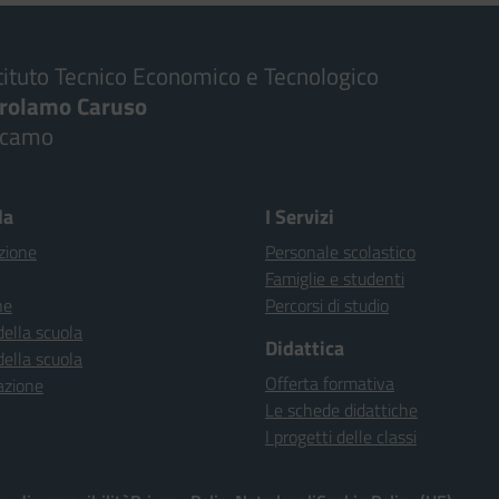
tituto Tecnico Economico e Tecnologico
irolamo Caruso
lcamo
la
I Servizi
zione
Personale scolastico
Famiglie e studenti
ne
Percorsi di studio
della scuola
Didattica
della scuola
Offerta formativa
azione
Le schede didattiche
I progetti delle classi