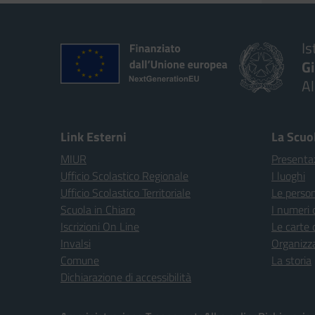
Is
G
A
Link Esterni
La Scuo
MIUR
Presenta
Ufficio Scolastico Regionale
I luoghi
Ufficio Scolastico Territoriale
Le perso
Scuola in Chiaro
I numeri 
Iscrizioni On Line
Le carte 
Invalsi
Organizz
Comune
La storia
Dichiarazione di accessibilità