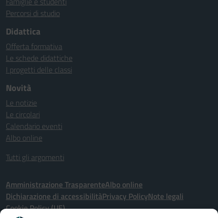
Famiglie e studenti
Percorsi di studio
Didattica
Offerta formativa
Le schede didattiche
I progetti delle classi
Novità
Le notizie
Le circolari
Calendario eventi
Albo online
Tutti gli argomenti
Amministrazione Trasparente
Albo online
Dichiarazione di accessibilità
Privacy Policy
Note legali
Cookie Policy (UE)