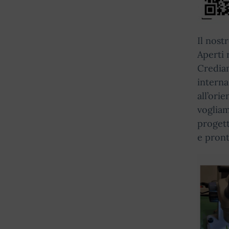
Il nost
Aperti 
Crediam
interna
all’ori
vogliam
progett
e pront