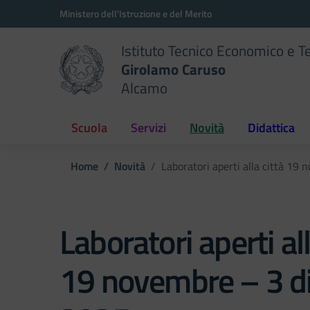
Vai ai contenuti
Vai al menu di navigazione
Vai al footer
Ministero dell'Istruzione e del Merito
Istituto Tecnico Economico e T
Girolamo Caruso
Alcamo
Scuola
Servizi
Novità
Didattica
Home
Novità
Laboratori aperti alla città 1
Laboratori aperti all
19 novembre – 3 d