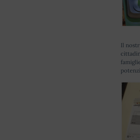
Il nost
cittadi
famigli
potenzi