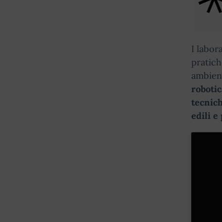
I labor
pratich
ambient
robotic
tecnich
edili e