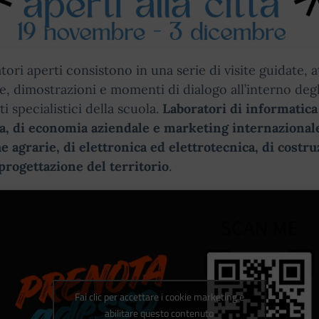
atori aperti consistono in una serie di visite guidate, at
e, dimostrazioni e momenti di dialogo all’interno degl
i specialistici della scuola.
Laboratori di informatica
a, di economia aziendale e marketing internazionale
e agrarie, di elettronica ed elettrotecnica, di costru
 progettazione del territorio
.
Fai clic per accettare i cookie marketing e
abilitare questo contenuto