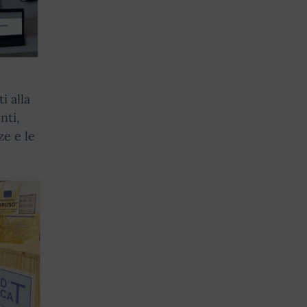
i alla
nti,
ze e le