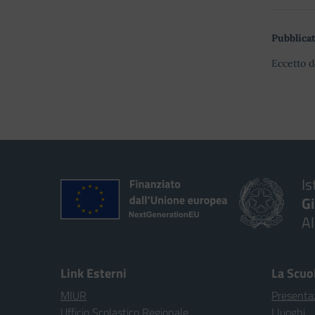
Pubblicat
Eccetto d
Is
G
A
Link Esterni
La Scuo
MIUR
Presenta
Ufficio Scolastico Regionale
I luoghi