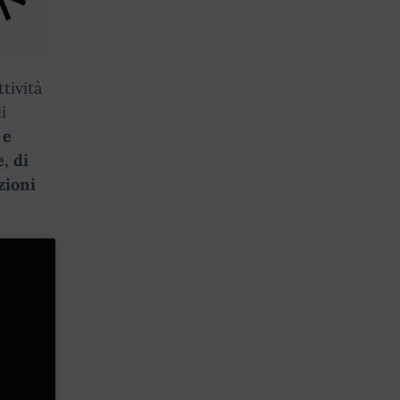
tività
i
 e
, di
zioni