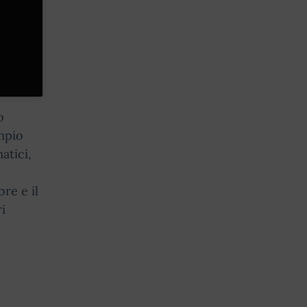
o
empio
atici,
re e il
i