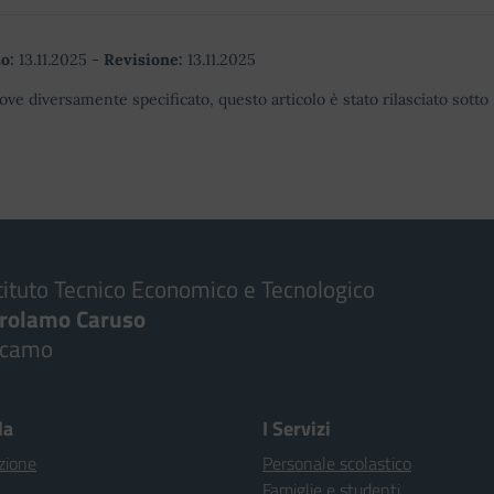
o:
13.11.2025
-
Revisione:
13.11.2025
ove diversamente specificato, questo articolo è stato rilasciato sott
tituto Tecnico Economico e Tecnologico
irolamo Caruso
lcamo
la
I Servizi
zione
Personale scolastico
Famiglie e studenti