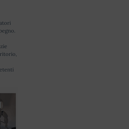
atori
mpegno.
zie
ritorio,
etenti