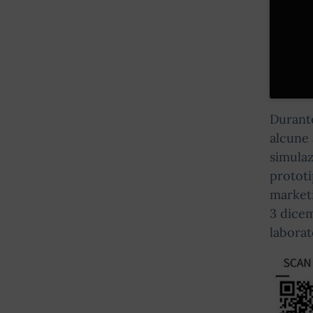
Durante
alcune 
simulaz
prototi
marketi
3 dicem
laborat