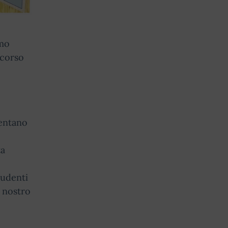
imo
rcorso
ventano
ta
tudenti
l nostro