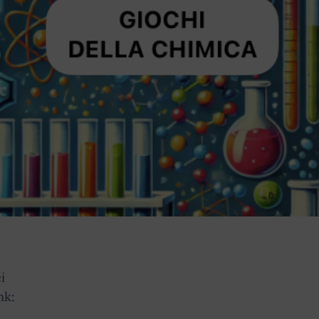
i
nk: