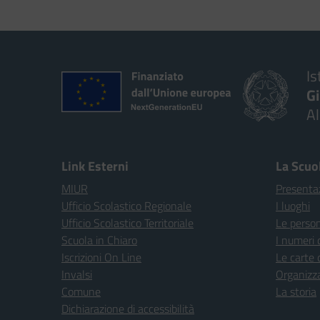
Is
G
A
Link Esterni
La Scuo
MIUR
Presenta
Ufficio Scolastico Regionale
I luoghi
Ufficio Scolastico Territoriale
Le perso
Scuola in Chiaro
I numeri 
Iscrizioni On Line
Le carte 
Invalsi
Organizz
Comune
La storia
Dichiarazione di accessibilità