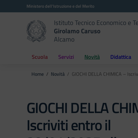
Vai ai contenuti
Vai al menu di navigazione
Vai al footer
Ministero dell'Istruzione e del Merito
Istituto Tecnico Economico e T
Girolamo Caruso
Alcamo
Scuola
Servizi
Novità
Didattica
Home
Novità
GIOCHI DELLA CHIMICA – Iscrivi
GIOCHI DELLA CHI
Iscriviti entro il