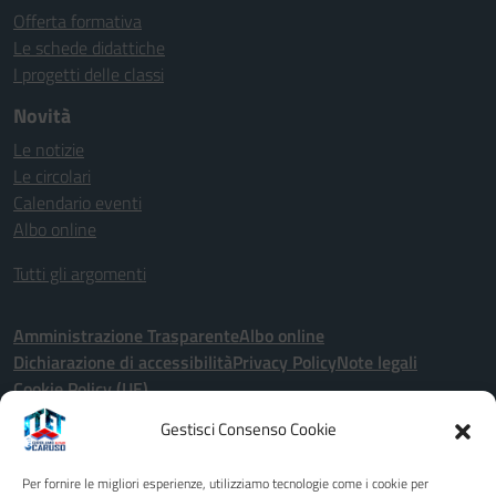
Offerta formativa
Le schede didattiche
I progetti delle classi
Novità
Le notizie
Le circolari
Calendario eventi
Albo online
Tutti gli argomenti
Amministrazione Trasparente
Albo online
Dichiarazione di accessibilità
Privacy Policy
Note legali
Cookie Policy (UE)
Gestisci Consenso Cookie
Seguici su:
Per fornire le migliori esperienze, utilizziamo tecnologie come i cookie per