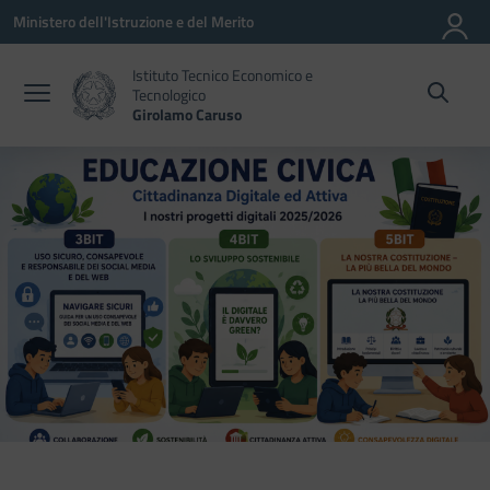
Vai ai contenuti
Vai al menu di navigazione
Vai al footer
Ministero dell'Istruzione e del Merito
Istituto Tecnico Economico e
Tecnologico
Girolamo Caruso