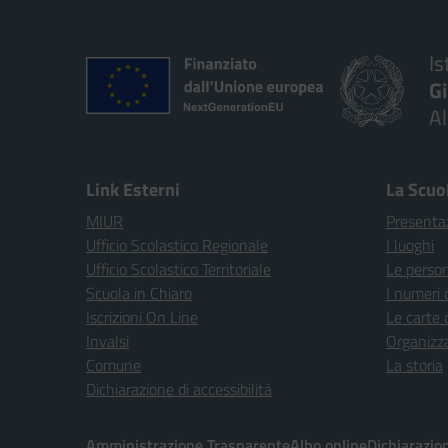
Is
G
A
Link Esterni
La Scuo
MIUR
Presenta
Ufficio Scolastico Regionale
I luoghi
Ufficio Scolastico Territoriale
Le perso
Scuola in Chiaro
I numeri 
Iscrizioni On Line
Le carte 
Invalsi
Organizz
Comune
La storia
Dichiarazione di accessibilità
Amministrazione Trasparente
Albo online
Dichiarazion