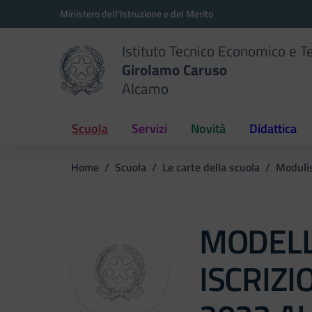
Vai ai contenuti
Vai al menu di navigazione
Vai al footer
Ministero dell'Istruzione e del Merito
Istituto Tecnico Economico e T
Girolamo Caruso
Alcamo
Scuola
Servizi
Novità
Didattica
Home
Scuola
Le carte della scuola
Modulis
MODELL
ISCRIZI