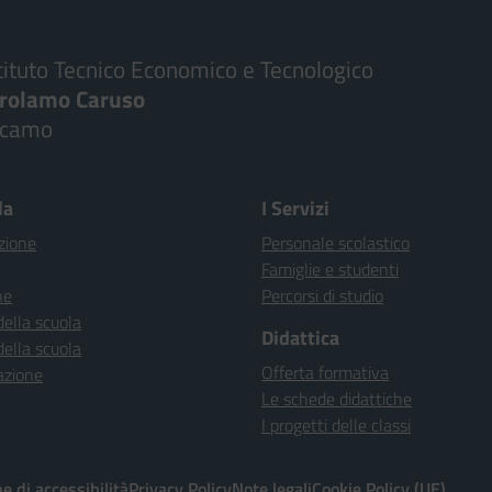
tituto Tecnico Economico e Tecnologico
irolamo Caruso
lcamo
la
I Servizi
zione
Personale scolastico
Famiglie e studenti
ne
Percorsi di studio
della scuola
Didattica
della scuola
Offerta formativa
azione
Le schede didattiche
I progetti delle classi
e di accessibilità
Privacy Policy
Note legali
Cookie Policy (UE)