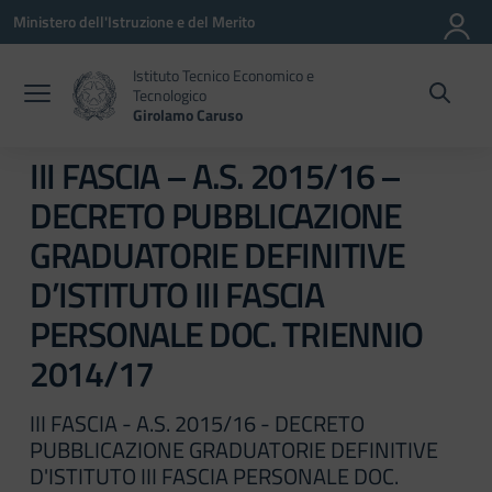
Vai ai contenuti
Vai al menu di navigazione
Vai al footer
Ministero dell'Istruzione e del Merito
Istituto Tecnico Economico e
Tecnologico
Girolamo Caruso
III FASCIA – A.S. 2015/16 –
DECRETO PUBBLICAZIONE
GRADUATORIE DEFINITIVE
D’ISTITUTO III FASCIA
PERSONALE DOC. TRIENNIO
2014/17
III FASCIA - A.S. 2015/16 - DECRETO
PUBBLICAZIONE GRADUATORIE DEFINITIVE
D'ISTITUTO III FASCIA PERSONALE DOC.