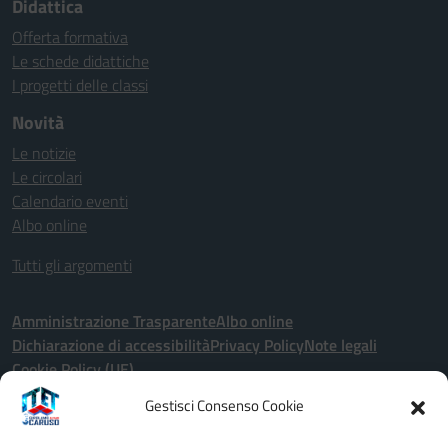
Didattica
Offerta formativa
Le schede didattiche
I progetti delle classi
Novità
Le notizie
Le circolari
Calendario eventi
Albo online
Tutti gli argomenti
Amministrazione Trasparente
Albo online
Dichiarazione di accessibilità
Privacy Policy
Note legali
Cookie Policy (UE)
Gestisci Consenso Cookie
Seguici su: