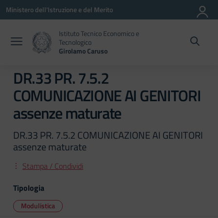
Vai ai contenuti
Vai al menu di navigazione
Vai al footer
Ministero dell'Istruzione e del Merito
Istituto Tecnico Economico e
Tecnologico
Girolamo Caruso
DR.33 PR. 7.5.2
COMUNICAZIONE AI GENITORI
assenze maturate
DR.33 PR. 7.5.2 COMUNICAZIONE AI GENITORI
assenze maturate
Stampa / Condividi
Tipologia
Modulistica