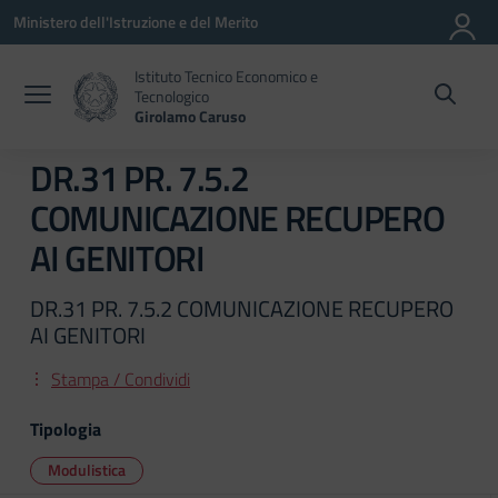
Vai ai contenuti
Vai al menu di navigazione
Vai al footer
Ministero dell'Istruzione e del Merito
Istituto Tecnico Economico e
Tecnologico
Girolamo Caruso
DR.31 PR. 7.5.2
COMUNICAZIONE RECUPERO
AI GENITORI
DR.31 PR. 7.5.2 COMUNICAZIONE RECUPERO
AI GENITORI
Stampa / Condividi
Tipologia
Modulistica