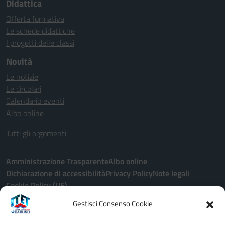
Didattica
Offerta formativa
Le schede didattiche
I progetti delle classi
Novità
Le notizie
Le circolari
Calendario eventi
Albo online
Tutti gli argomenti
Amministrazione Trasparente
Albo online
Dichiarazione di accessibilità
Privacy Policy
Note legali
Cookie Policy (UE)
Gestisci Consenso Cookie
Seguici su: