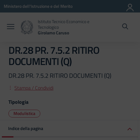
Vai ai contenuti
Vai al menu di navigazione
Vai al footer
Ministero dell'Istruzione e del Merito
Istituto Tecnico Economico e
Tecnologico
Girolamo Caruso
DR.28 PR. 7.5.2 RITIRO
DOCUMENTI (Q)
DR.28 PR. 7.5.2 RITIRO DOCUMENTI (Q)
Stampa / Condividi
Tipologia
Modulistica
Indice della pagina