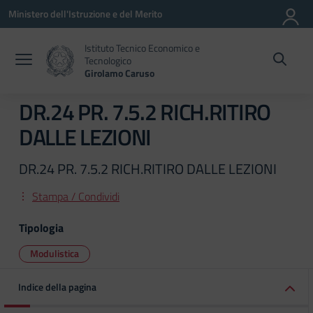
Vai ai contenuti
Vai al menu di navigazione
Vai al footer
Ministero dell'Istruzione e del Merito
Istituto Tecnico Economico e
Tecnologico
Girolamo Caruso
DR.24 PR. 7.5.2 RICH.RITIRO
DALLE LEZIONI
DR.24 PR. 7.5.2 RICH.RITIRO DALLE LEZIONI
Stampa / Condividi
Tipologia
Modulistica
Indice della pagina