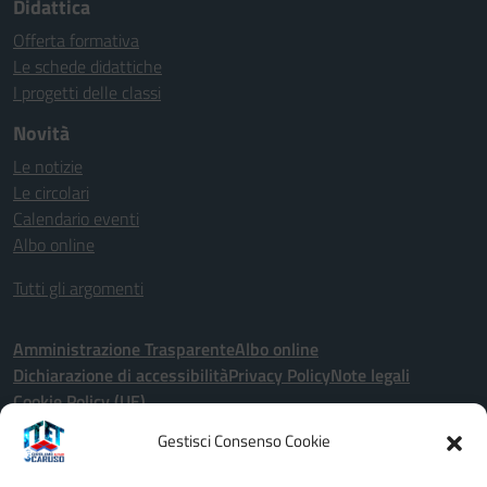
Didattica
Offerta formativa
Le schede didattiche
I progetti delle classi
Novità
Le notizie
Le circolari
Calendario eventi
Albo online
Tutti gli argomenti
Amministrazione Trasparente
Albo online
Dichiarazione di accessibilità
Privacy Policy
Note legali
Cookie Policy (UE)
Gestisci Consenso Cookie
Seguici su: