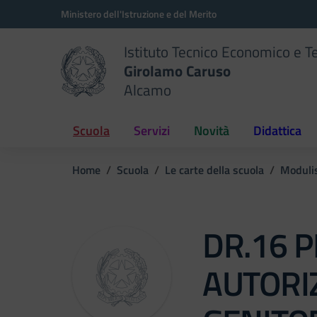
Vai ai contenuti
Vai al menu di navigazione
Vai al footer
Ministero dell'Istruzione e del Merito
Istituto Tecnico Economico e T
Girolamo Caruso
Alcamo
Scuola
Servizi
Novità
Didattica
Home
Scuola
Le carte della scuola
Modulis
DR.16 PR
AUTORI