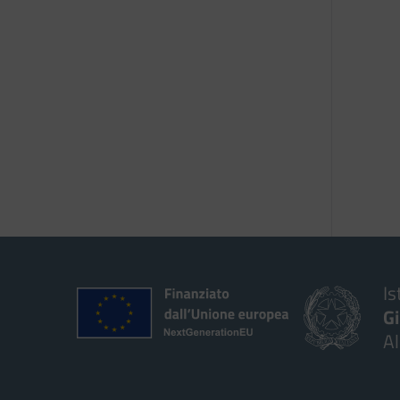
Is
G
A