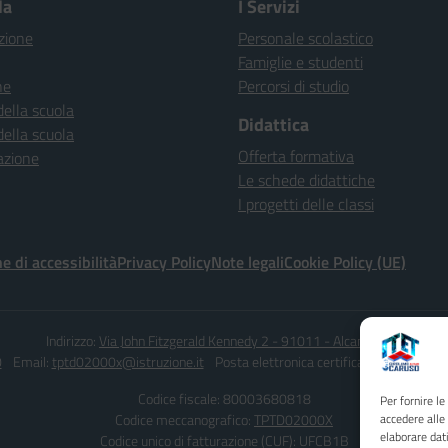
la
I Servizi
zione
Personale scolastico
Famiglie e studenti
ne
Percorsi di studio
della scuola
Didattica
della scuola
Offerta formativa
azione
Le schede didattiche
I progetti delle classi
e di accessibilità
Privacy Policy
Note legali
Cookie Policy (UE)
Indirizzo:
Via John Fitzgerald Kennedy 2 - 91011 - Alcamo (TP)
0
Email:
tptd02000x@istruzione.it
Posta elettronica certificata (PEC):
tptd0
Codice fiscale: 80003680818
Per fornire l
Codice meccanografico:
TPTD02000X
accedere alle
elaborare dat
Codice unico di fatturazione (CUF): UFCB1B