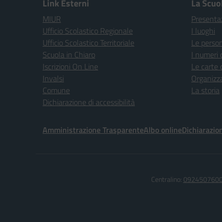
Link Esterni
La Scuo
MIUR
Presenta
Ufficio Scolastico Regionale
I luoghi
Ufficio Scolastico Territoriale
Le perso
Scuola in Chiaro
I numeri 
Iscrizioni On Line
Le carte 
Invalsi
Organizz
Comune
La storia
Dichiarazione di accessibilità
Amministrazione Trasparente
Albo online
Dichiarazion
Centralino:
092450760