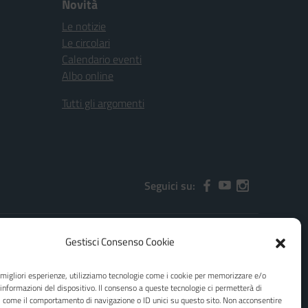
Novità
Le notizie
Le circolari
Calendario eventi
Albo online
Tutti gli argomenti
Seguici su:
Gestisci Consenso Cookie
2000x@pec.istruzione.it
e migliori esperienze, utilizziamo tecnologie come i cookie per memorizzare e/o
 informazioni del dispositivo. Il consenso a queste tecnologie ci permetterà di
i come il comportamento di navigazione o ID unici su questo sito. Non acconsentire