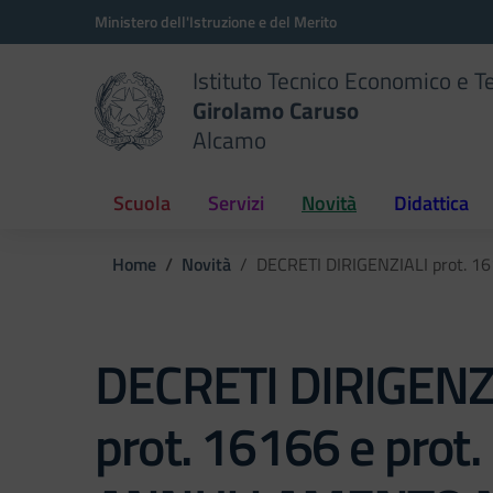
Vai ai contenuti
Vai al menu di navigazione
Vai al footer
Ministero dell'Istruzione e del Merito
Istituto Tecnico Economico e T
Girolamo Caruso
Alcamo
Scuola
Servizi
Novità
Didattica
Home
Novità
DECRETI DIRIGENZIALI prot.
DECRETI DIRIGENZ
prot. 16166 e prot