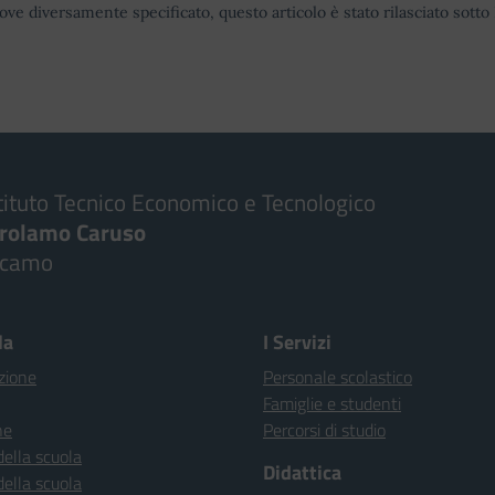
ove diversamente specificato, questo articolo è stato rilasciato sott
tituto Tecnico Economico e Tecnologico
irolamo Caruso
lcamo
la
I Servizi
zione
Personale scolastico
Famiglie e studenti
ne
Percorsi di studio
della scuola
Didattica
della scuola