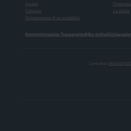
Invalsi
Organizz
Comune
La storia
Dichiarazione di accessibilità
Amministrazione Trasparente
Albo online
Dichiarazion
Centralino:
092450760