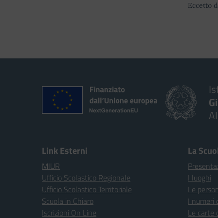
Eccetto d
Is
G
A
Link Esterni
La Scuo
MIUR
Presenta
Ufficio Scolastico Regionale
I luoghi
Ufficio Scolastico Territoriale
Le perso
Scuola in Chiaro
I numeri 
Iscrizioni On Line
Le carte 