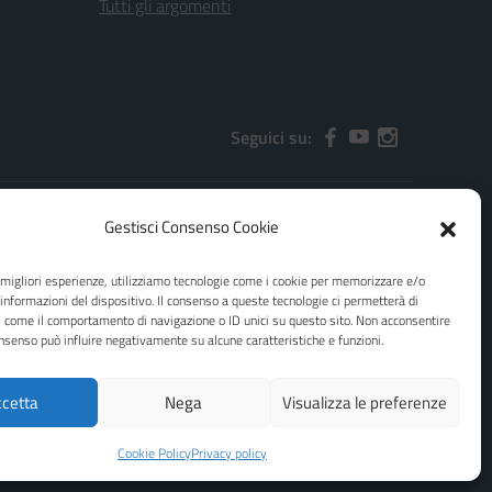
Tutti gli argomenti
Seguici su:
Gestisci Consenso Cookie
2000x@pec.istruzione.it
e migliori esperienze, utilizziamo tecnologie come i cookie per memorizzare e/o
 informazioni del dispositivo. Il consenso a queste tecnologie ci permetterà di
i come il comportamento di navigazione o ID unici su questo sito. Non acconsentire
consenso può influire negativamente su alcune caratteristiche e funzioni.
cetta
Nega
Visualizza le preferenze
Idea e progetto di Designers Italia
Cookie Policy
Privacy policy