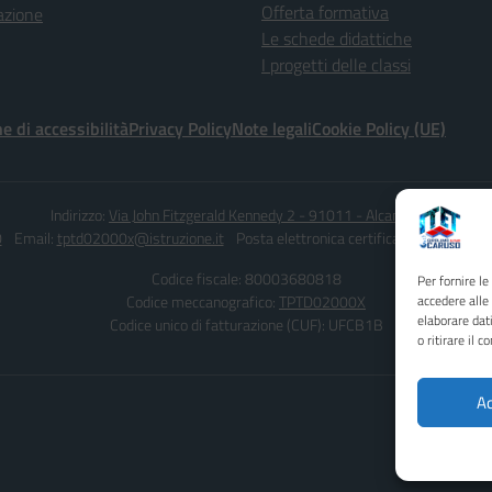
Offerta formativa
azione
Le schede didattiche
I progetti delle classi
e di accessibilità
Privacy Policy
Note legali
Cookie Policy (UE)
Indirizzo:
Via John Fitzgerald Kennedy 2 - 91011 - Alcamo (TP)
0
Email:
tptd02000x@istruzione.it
Posta elettronica certificata (PEC):
tptd0
Codice fiscale: 80003680818
Per fornire l
Codice meccanografico:
TPTD02000X
accedere alle
elaborare dat
Codice unico di fatturazione (CUF): UFCB1B
o ritirare il 
Ac