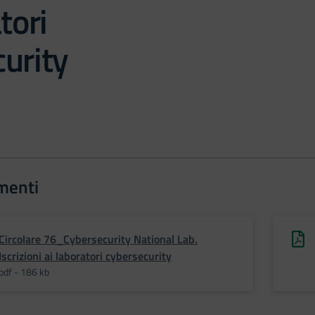
tori
urity
menti
Circolare 76_Cybersecurity National Lab.
Iscrizioni ai laboratori cybersecurity
pdf - 186 kb