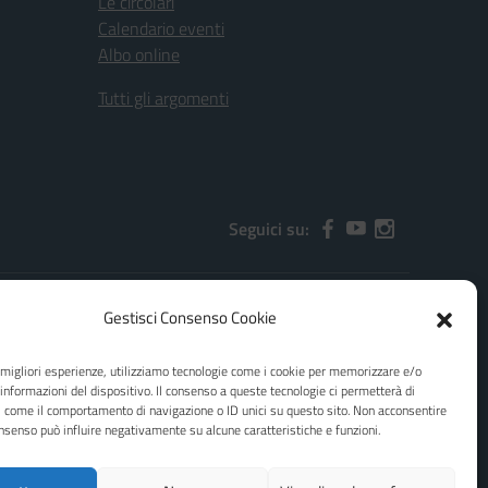
Le circolari
Calendario eventi
Albo online
Tutti gli argomenti
Seguici su:
Gestisci Consenso Cookie
2000x@pec.istruzione.it
e migliori esperienze, utilizziamo tecnologie come i cookie per memorizzare e/o
 informazioni del dispositivo. Il consenso a queste tecnologie ci permetterà di
i come il comportamento di navigazione o ID unici su questo sito. Non acconsentire
consenso può influire negativamente su alcune caratteristiche e funzioni.