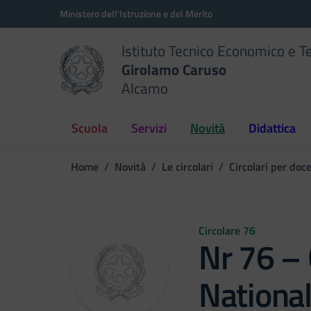
Vai ai contenuti
Vai al menu di navigazione
Vai al footer
Ministero dell'Istruzione e del Merito
Istituto Tecnico Economico e T
Girolamo Caruso
Alcamo
Scuola
Servizi
Novità
Didattica
Home
Novità
Le circolari
Circolari per doc
Circolare 76
Nr 76 – 
National 