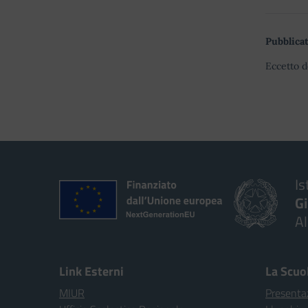
Pubblicat
Eccetto d
Is
G
A
Link Esterni
La Scuo
MIUR
Presenta