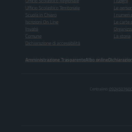
Ufficio Scolastico Regionale
I luoghi
Ufficio Scolastico Territoriale
Le perso
Scuola in Chiaro
I numeri 
Iscrizioni On Line
Le carte 
Invalsi
Organizz
Comune
La storia
Dichiarazione di accessibilità
Amministrazione Trasparente
Albo online
Dichiarazion
Centralino:
092450760