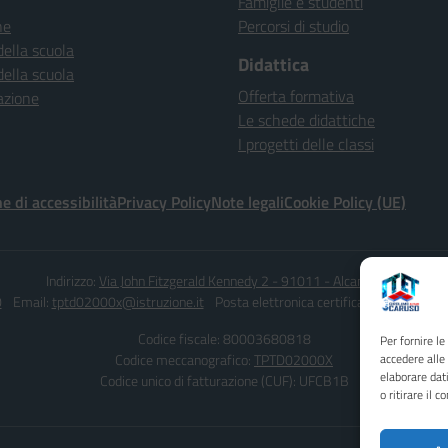
Famiglie e studenti
ne
Percorsi di studio
della scuola
Didattica
della scuola
Offerta formativa
azione
Le schede didattiche
I progetti delle classi
e di accessibilità
Privacy Policy
Note legali
Cookie Policy (UE)
Indirizzo:
Via John Fitzgerald Kennedy 2 - 91011 - Alcamo (TP)
0
Email:
tptd02000x@istruzione.it
Posta elettronica certificata (PEC):
tptd0
Codice fiscale: 80003680818
Per fornire l
Codice meccanografico:
TPTD02000X
accedere alle
elaborare dat
Codice unico di fatturazione (CUF): UFCB1B
o ritirare il 