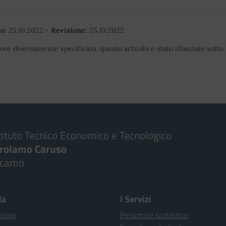
o:
25.10.2022
-
Revisione:
25.10.2022
ove diversamente specificato, questo articolo è stato rilasciato sott
tituto Tecnico Economico e Tecnologico
irolamo Caruso
lcamo
la
I Servizi
zione
Personale scolastico