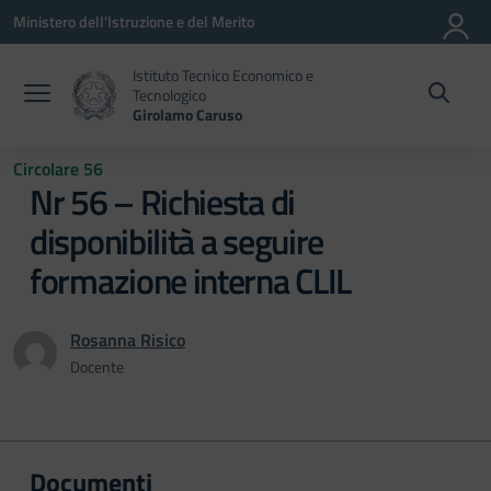
Vai ai contenuti
Vai al menu di navigazione
Vai al footer
Ministero dell'Istruzione e del Merito
Istituto Tecnico Economico e
Tecnologico
Girolamo Caruso
Circolare 56
Nr 56 – Richiesta di
disponibilità a seguire
formazione interna CLIL
Rosanna Risico
Docente
Documenti