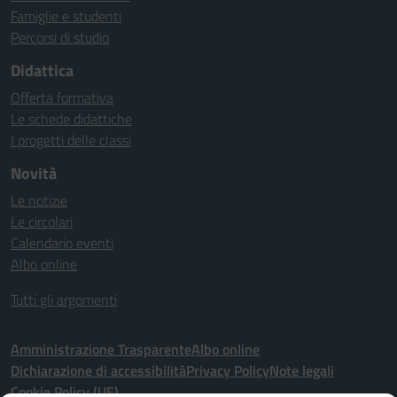
Famiglie e studenti
Percorsi di studio
Didattica
Offerta formativa
Le schede didattiche
I progetti delle classi
Novità
Le notizie
Le circolari
Calendario eventi
Albo online
Tutti gli argomenti
Amministrazione Trasparente
Albo online
Dichiarazione di accessibilità
Privacy Policy
Note legali
Cookie Policy (UE)