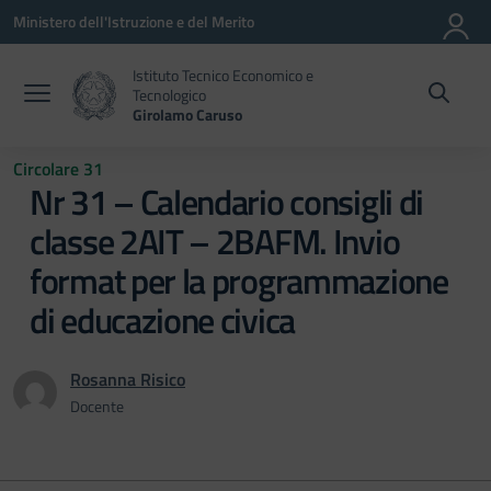
Vai ai contenuti
Vai al menu di navigazione
Vai al footer
Ministero dell'Istruzione e del Merito
Istituto Tecnico Economico e
Tecnologico
Girolamo Caruso
Circolare 31
Nr 31 – Calendario consigli di
classe 2AIT – 2BAFM. Invio
format per la programmazione
di educazione civica
Rosanna Risico
Docente