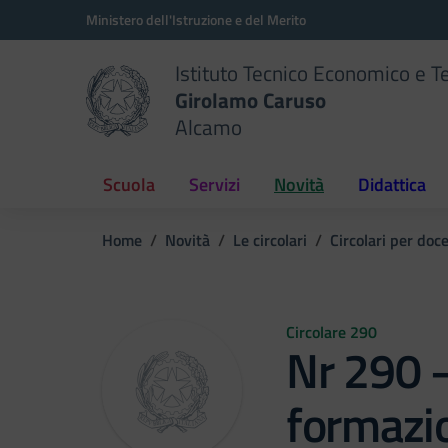
Vai ai contenuti
Vai al menu di navigazione
Vai al footer
Ministero dell'Istruzione e del Merito
Istituto Tecnico Economico e T
Girolamo Caruso
Alcamo
Scuola
Servizi
Novità
Didattica
Home
Novità
Le circolari
Circolari per doc
Circolare 290
Nr 290 –
formazio