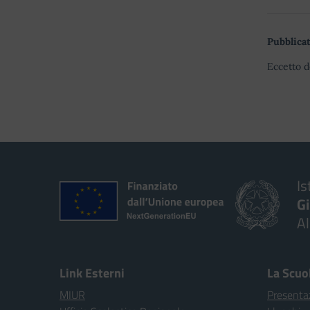
Pubblicat
Eccetto d
Is
G
A
Link Esterni
La Scuo
MIUR
Presenta