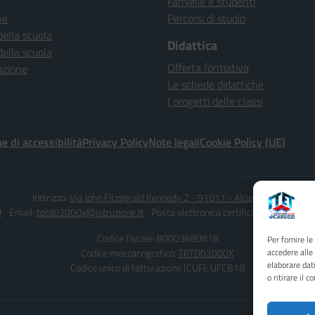
Famiglie e studenti
ne
Percorsi di studio
della scuola
Didattica
della scuola
Offerta formativa
azione
Le schede didattiche
I progetti delle classi
e di accessibilità
Privacy Policy
Note legali
Cookie Policy (UE)
Indirizzo:
Via John Fitzgerald Kennedy 2 - 91011 - Alcamo (TP)
0
Email:
tptd02000x@istruzione.it
Posta elettronica certificata (PEC):
tptd0
Codice fiscale: 80003680818
Per fornire l
Codice meccanografico:
TPTD02000X
accedere alle
elaborare dat
Codice unico di fatturazione (CUF): UFCB1B
o ritirare il 