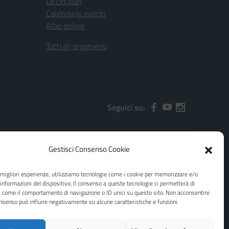
Le circolari
Calendario eventi
Albo online
Tutti gli argomenti
Seguici su:
Gestisci Consenso Cookie
2000x@pec.istruzione.it
e migliori esperienze, utilizziamo tecnologie come i cookie per memorizzare e/o
 informazioni del dispositivo. Il consenso a queste tecnologie ci permetterà di
i come il comportamento di navigazione o ID unici su questo sito. Non acconsentire
consenso può influire negativamente su alcune caratteristiche e funzioni.