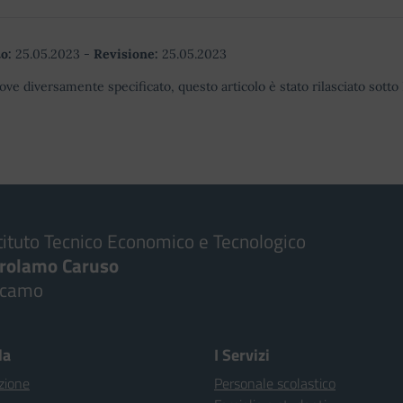
o:
25.05.2023
-
Revisione:
25.05.2023
ove diversamente specificato, questo articolo è stato rilasciato sott
tituto Tecnico Economico e Tecnologico
irolamo Caruso
lcamo
la
I Servizi
zione
Personale scolastico