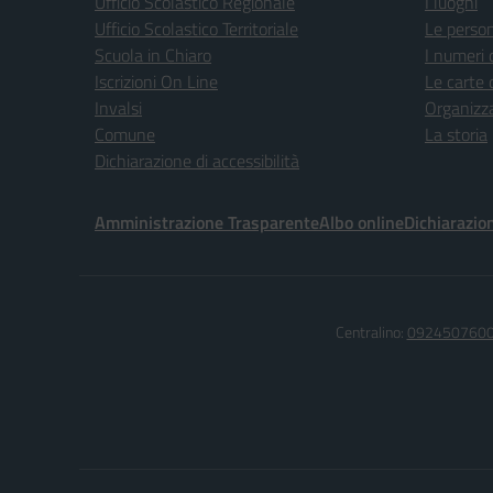
Ufficio Scolastico Regionale
I luoghi
Ufficio Scolastico Territoriale
Le perso
Scuola in Chiaro
I numeri 
Iscrizioni On Line
Le carte 
Invalsi
Organizz
Comune
La storia
Dichiarazione di accessibilità
Amministrazione Trasparente
Albo online
Dichiarazion
Centralino:
092450760