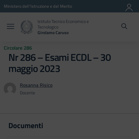
Vai ai contenuti
Vai al menu di navigazione
Vai al footer
Ministero dell'Istruzione e del Merito
Istituto Tecnico Economico e
Tecnologico
Girolamo Caruso
Circolare 286
Nr 286 – Esami ECDL – 30
maggio 2023
Rosanna Risico
Docente
Documenti