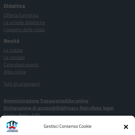
Didattica
Offerta formativa
Le schede didattiche
I progetti delle classi
Novità
Le notizie
Le circolari
Calendario eventi
Albo online
Tutti gli argomenti
Amministrazione Trasparente
Albo online
Dichiarazione di accessibilità
Privacy Policy
Note legali
Cookie Policy (UE)
Gestisci Consenso Cookie
Seguici su: