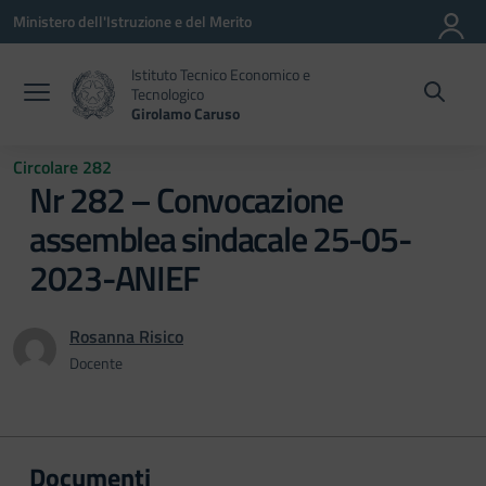
Vai ai contenuti
Vai al menu di navigazione
Vai al footer
Ministero dell'Istruzione e del Merito
Istituto Tecnico Economico e
Tecnologico
Girolamo Caruso
Circolare 282
Nr 282 – Convocazione
assemblea sindacale 25-05-
2023-ANIEF
Rosanna Risico
Docente
Documenti