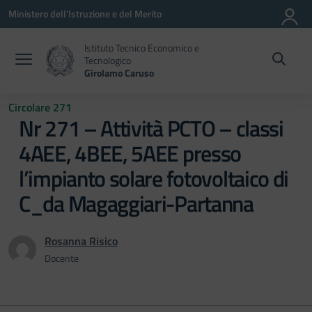
Vai ai contenuti
Vai al menu di navigazione
Vai al footer
Ministero dell'Istruzione e del Merito
Istituto Tecnico Economico e
Tecnologico
Girolamo Caruso
Circolare 271
Nr 271 – Attività PCTO – classi
4AEE, 4BEE, 5AEE presso
l’impianto solare fotovoltaico di
C_da Magaggiari-Partanna
Rosanna Risico
Docente